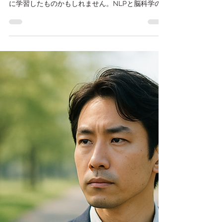
7月19日
読了時間: 6分
【男女共通】「楽勝」が口癖に
なった人から、婚活はうまくい
く。
「しんどい」「めんどくさい」が口癖になってい
ませんか？その口癖、実は育った環境から無意識
に学習したものかもしれません。NLPと脳科学の
視点から、言葉を変えるだけで婚活の見え方が変
わる理由と、今日からできる言い換えの練習法を
ご紹介します。