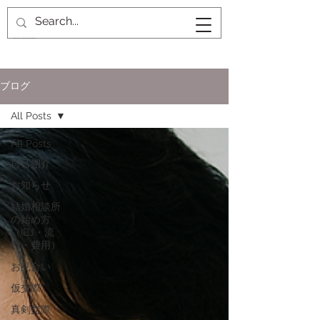
ブログ
All Posts
All Posts
自己紹介
お知らせ
結婚相談所
の始め方
（IBJ・流
れ・費用）
お見合い
仮交際
真剣交際