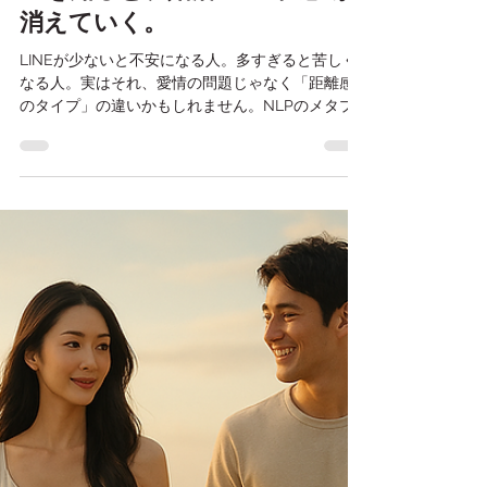
Michi Nakashima
7月12日
読了時間: 5分
【男女共通】「かまってほし
い」と「ひとりにして」は、ど
ちらも愛の形。——距離感の違
いを知ると、婚活の"違和感"が
消えていく。
LINEが少ないと不安になる人。多すぎると苦しく
なる人。実はそれ、愛情の問題じゃなく「距離感
のタイプ」の違いかもしれません。NLPのメタプ
ログラムで読み解く、ふたりの心地よい距離のつ
くり方を、心理カウンセラー仲人の中嶋美知がお
伝えします。