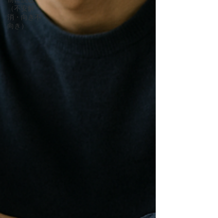
（不安解
消・向き不
向き）