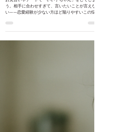
【女性向け】最後のひとりに出
会うまで、ぜんぶ「失敗」。だ
ったら、自分を出して失敗しよ
う。
お見合いやデートで「いい子ちゃん」をしてしま
う。相手に合わせすぎて、言いたいことが言えな
い——恋愛経験が少ない方ほど陥りやすいこの悩
み。でも、最後のひとりに出会うまでは全部「失
敗」なんだとしたら？愛媛の心理カウンセラー仲
人が、会員さんとの対話から気づいた大切なこと
をお話しします。