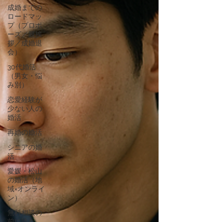
成婚までの
ロードマッ
プ（プロポ
ーズ／親挨
拶／成婚退
会）
30代婚活
（男女・悩
み別）
恋愛経験が
少ない人の
婚活
再婚の婚活
シニアの婚
活
愛媛・松山
の婚活（地
域×オンライ
ン）
無料相談の
前に読む