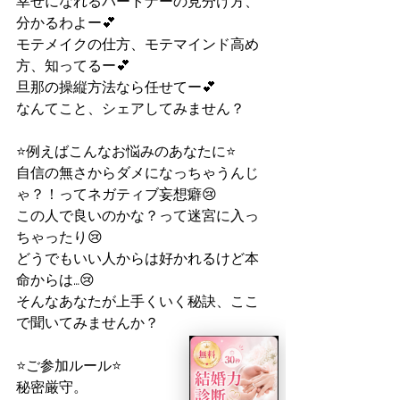
幸せになれるパートナーの見分け方、
分かるわよー💕
モテメイクの仕方、モテマインド高め
方、知ってるー💕
旦那の操縦方法なら任せてー💕
なんてこと、シェアしてみません？
⭐️例えばこんなお悩みのあなたに⭐️
自信の無さからダメになっちゃうんじ
ゃ？！ってネガティブ妄想癖😢
この人で良いのかな？って迷宮に入っ
ちゃったり😢
どうでもいい人からは好かれるけど本
命からは…😢
そんなあなたが上手くいく秘訣、ここ
で聞いてみませんか？
⭐️ご参加ルール⭐️
秘密厳守。