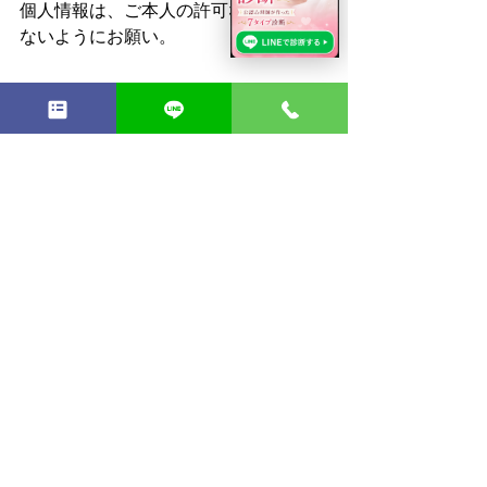
個人情報は、ご本人の許可なく口外し
ないようにお願い。
⭐️ご参加方法⭐️
メール：de-sign@nlp-island.jp
でも
LINE：
https://lin.ee/Prm6XOf
からでも
「ハピラブ参加」とメッセージくださ
い🥰
　　　☆☆☆☆☆
あなたがあなたらしくゴキゲンに