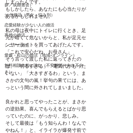
しまったんです。
拶／成婚退会）
もしかしたら、あなたにも心当たりが
30代婚活（男女・悩み別）
あるかもしれません。
恋愛経験が少ない人の婚活
私の母は夜中にトイレに行くとき、足
再婚の婚活
元が暗くて危ないからと、私が足元セ
ンサーライトを買ってあげたんです。
シニアの婚活
「これで安心だね、お母さん」
愛媛・松山の婚活（地域×オンライン）
そう言って渡した私に返ってきたの
無料相談の前に読む（不安解消・向き不向
は、「明るすぎる」「電気代がもった
き）
いない」「大きすぎるわ」という、ま
さかの文句の嵐！挙句の果てには、あ
っという間に外されてしまいました。
良かれと思ってやったことが、まさか
の逆効果。喜んでもらえるとばかり思
っていたのに、がっかり、悲しみ。
そして最後は「もう知らんわ！なんで
やねん！」と、イライラが爆発寸前で