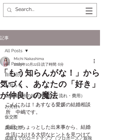
記事
All Posts
Michi Nakashima
All Posts
2025年10月22日
読了時間: 6分
「もう知らんがな！」から
自己紹介
気づく、あなたの「好き」
お知らせ
が仲良しの魔法
結婚相談所の始め方（IBJ・流れ・費用）
こんにちは！あすなる愛媛の結婚相談
お見合い
所　中嶋です。
仮交際
先日、ちょっとした出来事から、結婚
真剣交際
生活における大切なヒントを見つけて
成婚までのロードマップ（プロポーズ／親挨