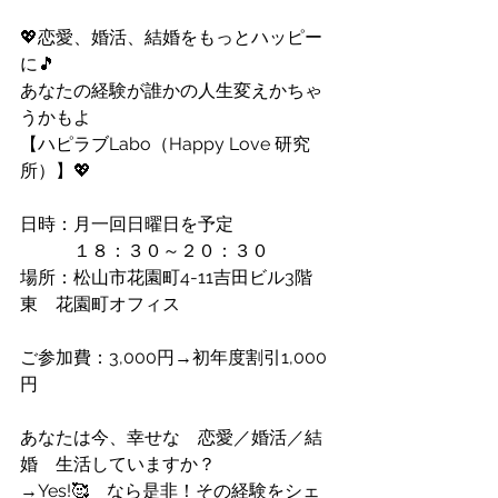
💖恋愛、婚活、結婚をもっとハッピー
に🎵
あなたの経験が誰かの人生変えかちゃ
うかもよ
【ハピラブLabo（Happy Love 研究
所）】💖
日時：月一回日曜日を予定
　　　１８：３０～２０：３０
場所：松山市花園町4-11吉田ビル3階
東　花園町オフィス
ご参加費：3,000円→初年度割引1,000
円
あなたは今、幸せな　恋愛／婚活／結
婚　生活していますか？
→Yes!🥰　なら是非！その経験をシェ