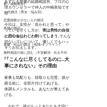
あすなる愛媛の結婚相談所、プロの心
拶／成婚退会）
理カウンセラーで仲人の中嶋美知です
30代婚活（男女・悩み別）
😊
恋愛経験が少ない人の婚活
今日は、女性が「良かれと思って」や
再婚の婚活
っている尽くし方が、
実は男性の自信
と恋心をじわじわ削ってしまう
…そんな
シニアの婚活
切ないズレについて、優しくでもハッ
愛媛・松山の婚活（地域×オンライン）
キリお伝えします。
無料相談の前に読む（不安解消・向き不向
き）
「こんなに尽くしてるのに…大
事にされない」その理由
家事も気配りも、段取りも完璧。彼が
困る前に、全部片付けてあげる。
体調もメンタルも、あなたが整えてあ
げる。
……それで、彼がもっとあなたを大切に