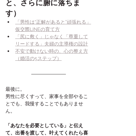
と、さらに腑に落ちま
す）
「男性は“正解があると”頑張れる」
仮交際LINEの育て方
「尻に敷く」じゃなく「尊重して
リードする」夫婦の主導権の設計
不安で動けない時の、心の整え方
（婚活の5ステップ）
最後に。
男性に尽くすって、家事を全部やるこ
とでも、我慢することでもありませ
ん。
「あなたを必要としている」と伝え
て、出番を渡して、叶えてくれたら喜