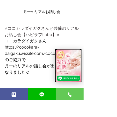
月一のリアルお話し会
⭐️ココカラダイガクさんと共催のリアル
お話し会【ハピラブLabo】⭐️
ココカラダイガクさん
https://cocokara-
daigaku.wixsite.com/cocokara
のご協力で
月一のリアルお話し会が出来ることに
なりました☺️
💖恋愛、婚活、結婚をもっとハッピー
に🎵
あなたの経験が誰かの人生変えかちゃ
うかもよ
【ハピラブLabo（Happy Love 研究