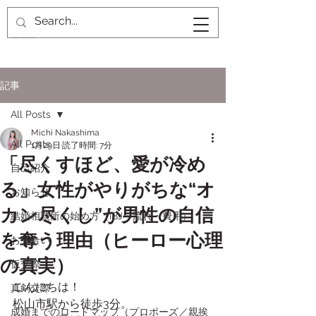
記事
All Posts
Michi Nakashima
All Posts
1月29日
読了時間: 7分
「尽くすほど、愛が冷め
自己紹介
る」女性がやりがちな“オ
お知らせ
カン尽くし”が男性の自信
結婚相談所の始め方（IBJ・流れ・費用）
を奪う理由（ヒーロー心理
お見合い
の真実）
仮交際
こんにちは！
真剣交際
松山市駅から徒歩3分。
成婚までのロードマップ（プロポーズ／親挨