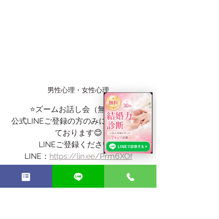
男性心理・女性心理
⭐️ズームお話し会（無料）⭐️
公式LINEご登録の方のみにさせて頂い
ております😊
LINEご登録ください🥰
LINE：
https://lin.ee/Prm6XOf