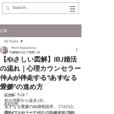
記事
All Posts
Michi Nakashima
All Posts
1月28日
読了時間: 7分
【やさしい図解】IBJ婚活
自己紹介
の流れ｜心理カウンセラー
お知らせ
仲人が伴走する“あすなる
結婚相談所の始め方（IBJ・流れ・費用）
愛媛”の進め方
お見合い
こんにちは！
仮交際
松山市駅から徒歩3分。
真剣交際
あすなる愛媛の結婚相談所、プロの心
理カウンセラーで仲人の中嶋美知です
成婚までのロードマップ（プロポーズ／親挨