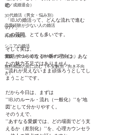
拶／成婚退会）
😊
30代婚活（男女・悩み別）
「IBJの婚活って、どんな流れで進む
恋愛経験が少ない人の婚活
の？」
この質問、とても多いです。
再婚の婚活
シニアの婚活
そして実は、
婚活がつらくなる一番の理由は、あな
愛媛・松山の婚活（地域×オンライン）
たの魅力不足ではありません。
無料相談の前に読む（不安解消・向き不向
””流れが見えないまま頑張ろうとしてし
き）
まうこと””です。
だから今日は、まずは
**IBJのルール・流れ（一般化）**を“地
図”として分かりやすく。
そのうえで、
**あすなる愛媛では、どの場面でどう支
えるか（差別化）**を、心理カウンセラ