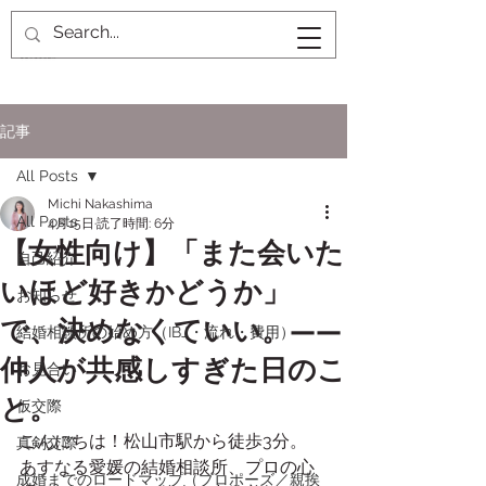
記事
All Posts
Michi Nakashima
All Posts
4月15日
読了時間: 6分
【女性向け】「また会いた
自己紹介
いほど好きかどうか」
お知らせ
で、決めなくていい。——
結婚相談所の始め方（IBJ・流れ・費用）
仲人が共感しすぎた日のこ
お見合い
と。
仮交際
こんにちは！松山市駅から徒歩3分。
真剣交際
あすなる愛媛の結婚相談所、プロの心
成婚までのロードマップ（プロポーズ／親挨