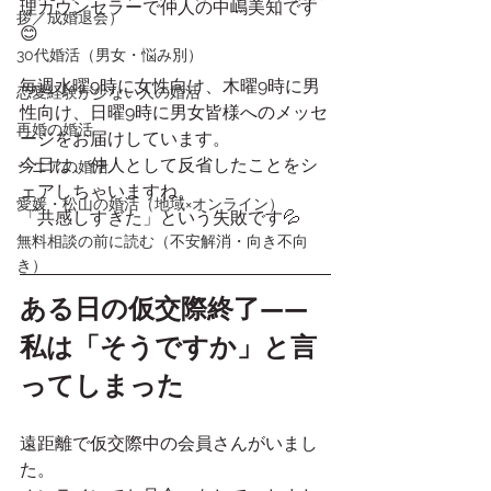
理カウンセラーで仲人の中嶋美知です
拶／成婚退会）
😊
30代婚活（男女・悩み別）
毎週水曜9時に女性向け、木曜9時に男
恋愛経験が少ない人の婚活
性向け、日曜9時に男女皆様へのメッセ
再婚の婚活
ージをお届けしています。
今日は、仲人として反省したことをシ
シニアの婚活
ェアしちゃいますね。
愛媛・松山の婚活（地域×オンライン）
「共感しすぎた」という失敗です💦
無料相談の前に読む（不安解消・向き不向
き）
ある日の仮交際終了——
私は「そうですか」と言
ってしまった
遠距離で仮交際中の会員さんがいまし
た。