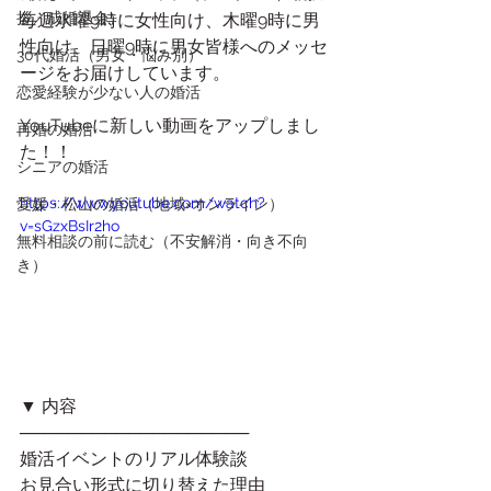
拶／成婚退会）
毎週水曜9時に女性向け、木曜9時に男
性向け、日曜9時に男女皆様へのメッセ
30代婚活（男女・悩み別）
ージをお届けしています。
恋愛経験が少ない人の婚活
YouTubeに新しい動画をアップしまし
再婚の婚活
た！！
シニアの婚活
https://www.youtube.com/watch?
愛媛・松山の婚活（地域×オンライン）
v=sGzxBsIr2ho
無料相談の前に読む（不安解消・向き不向
き）
▼ 内容
───────────────────
婚活イベントのリアル体験談
お見合い形式に切り替えた理由