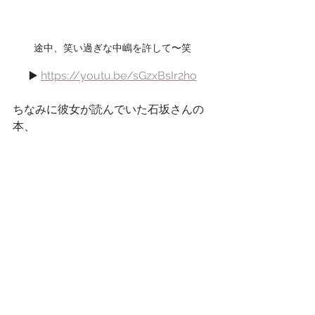
途中、笑い過ぎな中嶋を許して〜笑
▶️ 
https://youtu.be/sGzxBsIr2ho
ちなみに彼女が読んでいた石坂さんの
本、