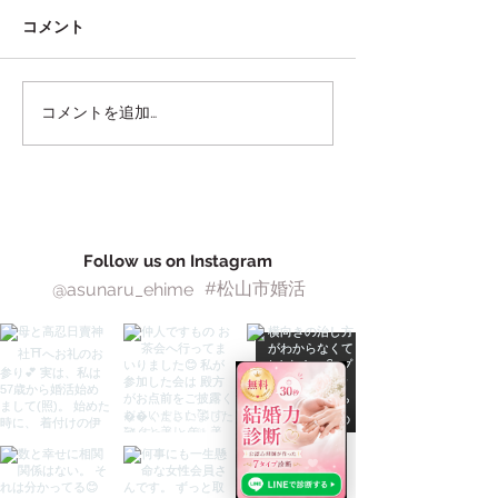
コメント
コメントを追加…
何十人と会っても「いい
「語らえる人」
人がいない」と言い続け
たい。——話し
た女性が、１通だけ自分
くなる理由と、
から申し込んでご成婚し
育つ場所のつく
た話。
Follow us on Instagram
#松山市婚活
@asunaru_ehime