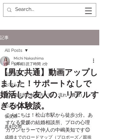
記事
All Posts
Michi Nakashima
All Posts
5月2日
読了時間: 2分
【男女共通】動画アップし
自己紹介
ました！サポートなしで
お知らせ
婚活した友人の、リアルす
結婚相談所の始め方（IBJ・流れ・費用）
ぎる体験談。
お見合い
こんにちは！松山市駅から徒歩3分。あ
仮交際
すなる愛媛の結婚相談所、プロの心理
真剣交際
カウンセラーで仲人の中嶋美知です😊
成婚までのロードマップ（プロポーズ／親挨