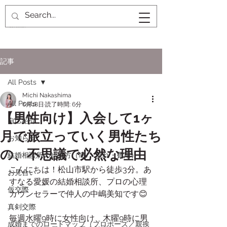
記事
All Posts
Michi Nakashima
All Posts
6月18日
読了時間: 6分
【男性向け】入会して1ヶ
自己紹介
月で旅立っていく男性たち
お知らせ
の、不思議で必然な理由
結婚相談所の始め方（IBJ・流れ・費用）
こんにちは！松山市駅から徒歩3分。あ
お見合い
すなる愛媛の結婚相談所、プロの心理
仮交際
カウンセラーで仲人の中嶋美知です😊
真剣交際
毎週水曜9時に女性向け、木曜9時に男
成婚までのロードマップ（プロポーズ／親挨