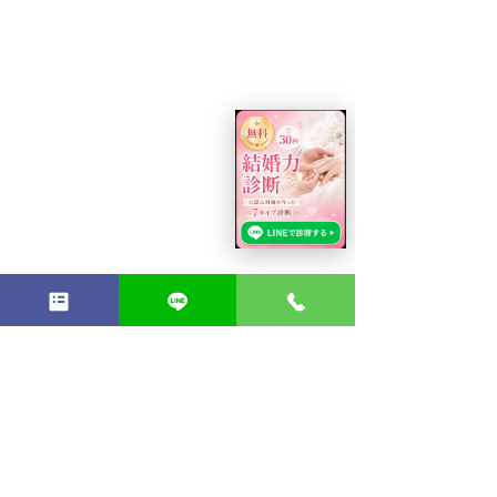
⬇️あなたに合った婚活を。無料相談はこ
ちらから！⬇️
https://www.asunaru.jp/soudan
心理学
婚活
心構え
男性心理
新規ご入会
波動
無料相談の前に読む（不安解消・向き不向き）
結婚相談所の始め方（IBJ・流れ・費用）