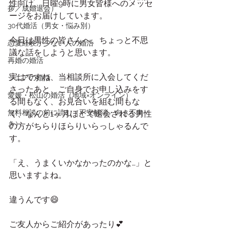
性向け、日曜9時に男女皆様へのメッセ
拶／成婚退会）
ージをお届けしています。
30代婚活（男女・悩み別）
今日は男性の皆さんへ、ちょっと不思
恋愛経験が少ない人の婚活
議な話をしようと思います。
再婚の婚活
実はですね、当相談所に入会してくだ
シニアの婚活
さったあと、ご自身でお申し込みをす
愛媛・松山の婚活（地域×オンライン）
る間もなく、お見合いを組む間もな
無料相談の前に読む（不安解消・向き不向
く、なんと1ヶ月ほどで退会される男性
き）
の方がちらりほらりいらっしゃるんで
す。
「え、うまくいかなかったのかな…」と
思いますよね。
違うんです😄
ご友人からご紹介があったり💕