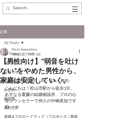
記事
All Posts
Michi Nakashima
All Posts
7月9日
読了時間: 5分
【男性向け】"弱音を吐け
自己紹介
ない"をやめた男性から、
お知らせ
家庭は安定していく。
結婚相談所の始め方（IBJ・流れ・費用）
こんにちは！松山市駅から徒歩3分。
お見合い
あすなる愛媛の結婚相談所、プロの心
仮交際
理カウンセラーで仲人の中嶋美知です
😊
真剣交際
成婚までのロードマップ（プロポーズ／親挨