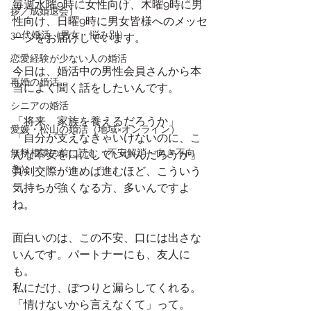
毎週水曜9時に女性向け、木曜9時に男
拶／成婚退会）
性向け、日曜9時に男女皆様へのメッセ
30代婚活（男女・悩み別）
ージをお届けしています。
恋愛経験が少ない人の婚活
今日は、婚活中の男性会員さんから本
再婚の婚活
当によく聞く話をしたいんです。
シニアの婚活
「将来、家族を養えるだろうか」
愛媛・松山の婚活（地域×オンライン）
「自分が支えなきゃいけないのに、こ
無料相談の前に読む（不安解消・向き不向
んな不安を口にしていいんだろうか」
き）
真剣交際が進めば進むほど、こういう
気持ちが強くなる方、多いんですよ
ね。
面白いのは、この不安、口には出さな
いんです。パートナーにも、友人に
も。
私にだけ、ぽつりと漏らしてくれる。
「情けないから言えなくて」って。