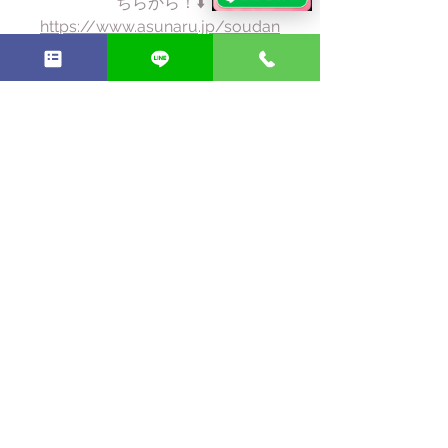
ちらから！⬇️
https://www.asunaru.jp/soudan
心理学
婚活
コミュニケーション
男性心理
真剣交際
結婚
男性の自信
真剣交際
すべて表示
最新記事