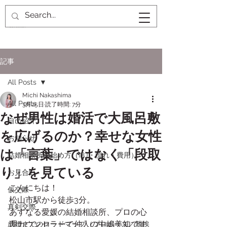
記事
All Posts
Michi Nakashima
All Posts
3月25日
読了時間: 7分
なぜ男性は婚活で大風呂敷
自己紹介
を広げるのか？幸せな女性
お知らせ
は「言葉」ではなく「段取
結婚相談所の始め方（IBJ・流れ・費用）
り」を見ている
お見合い
こんにちは！
仮交際
松山市駅から徒歩3分。
真剣交際
あすなる愛媛の結婚相談所、プロの心
理カウンセラーで仲人の中嶋美知です
成婚までのロードマップ（プロポーズ／親挨