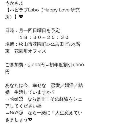
うかもよ
【ハピラブLabo（Happy Love 研究
所）】💖
日時：月一回日曜日を予定
　　　１８：３０～２０：３０
場所：松山市花園町4-11吉田ビル3階
東　花園町オフィス
ご参加費：3,000円→初年度割引1,000
円
あなたは今、幸せな　恋愛／婚活／結
婚　生活していますか？
→Yes!🥰　なら是非！その経験をシェ
アしてください🙏
→No?😢　なら一緒に！人生変えてい
きましょう💖