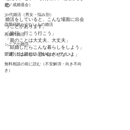
拶／成婚退会）
😊
30代婚活（男女・悩み別）
婚活をしていると、こんな場面に出会
恋愛経験が少ない人の婚活
うことがあります。
「旅行、行こう行こう」
再婚の婚活
「親のことは大丈夫、大丈夫」
シニアの婚活
「結婚したらこんな暮らしをしよう」
「君には寂しい思いはさせないよ」
愛媛・松山の婚活（地域×オンライン）
無料相談の前に読む（不安解消・向き不向
き）