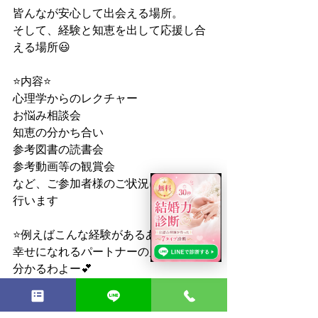
皆んなが安心して出会える場所。
そして、経験と知恵を出して応援し合
える場所😃
⭐️内容⭐️
心理学からのレクチャー
お悩み相談会
知恵の分かち合い
参考図書の読書会
参考動画等の観賞会
など、ご参加者様のご状況に合わせて
行います
⭐️例えばこんな経験があるあなたに⭐️
幸せになれるパートナーの見分け方、
分かるわよー💕
モテメイクの仕方、モテマインド高め
方、知ってるー💕