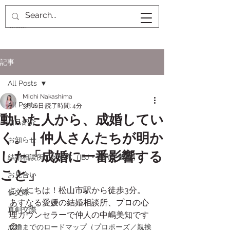
記事
All Posts
Michi Nakashima
All Posts
3月16日
読了時間: 4分
動いた人から、成婚してい
自己紹介
く。｜仲人さんたちが明か
お知らせ
した「成婚に一番影響する
結婚相談所の始め方（IBJ・流れ・費用）
こと」
お見合い
こんにちは！松山市駅から徒歩3分。
仮交際
あすなる愛媛の結婚相談所、プロの心
真剣交際
理カウンセラーで仲人の中嶋美知です
😊
成婚までのロードマップ（プロポーズ／親挨