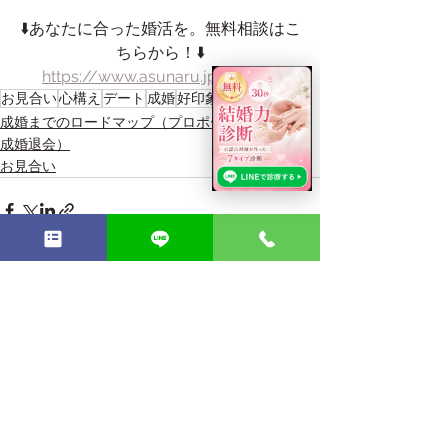
⬇️あなたに合った婚活を。無料相談はこ
ちらから！⬇️
https://www.asunaru.jp/soudan
お見合い
心構え
デート
成婚
好印象
成婚までのロードマップ（プロポーズ／親挨拶／
成婚退会）
お見合い
すべて表示
最新記事