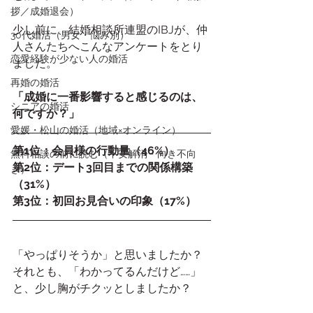
拶／成婚退会）
少し前に、結婚相談所連盟のIBJが、仲
30代婚活（男女・悩み別）
人さんたちへこんなアンケートをとり
恋愛経験が少ない人の婚活
ました。
再婚の婚活
「成婚に一番影響すると感じるのは、
シニアの婚活
何ですか？」
愛媛・松山の婚活（地域×オンライン）
第1位：会員様の行動量（46%）
無料相談の前に読む（不安解消・向き不向
第2位：デート3回目までの関係構築
き）
（31%）
第3位：初回お見合いの印象（17%）
「やっぱりそうか」と思いましたか？
それとも、「わかってるんだけど……」
と、少し胸がチクッとしましたか？