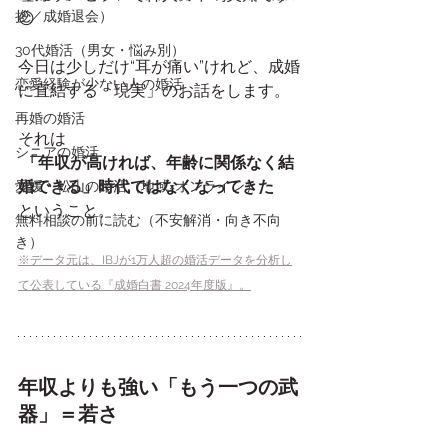
拶／成婚退会）
😊
30代婚活（男女・悩み別）
今日は少しだけ“耳が痛い”けれど、成婚
恋愛経験が少ない人の婚活
に直結する「現実」のお話をします。
再婚の婚活
それは
シニアの婚活
「年収が高ければ、年齢に関係なく結
婚できる」時代ではなくなってきた
愛媛・松山の婚活（地域×オンライン）
ということ。
無料相談の前に読む（不安解消・向き不向
き）
※データ元は、IBJが1万人超の婚活データを分析し
て公表している『成婚白書 2024年度版』。
年収よりも強い「もう一つの武
器」＝若さ