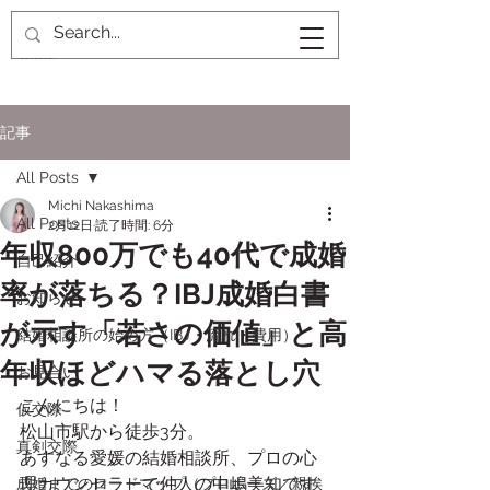
記事
All Posts
Michi Nakashima
All Posts
2月12日
読了時間: 6分
年収800万でも40代で成婚
自己紹介
率が落ちる？IBJ成婚白書
お知らせ
が示す「若さの価値」と高
結婚相談所の始め方（IBJ・流れ・費用）
年収ほどハマる落とし穴
お見合い
こんにちは！
仮交際
松山市駅から徒歩3分。
真剣交際
あすなる愛媛の結婚相談所、プロの心
理カウンセラーで仲人の中嶋美知です
成婚までのロードマップ（プロポーズ／親挨