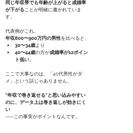
同じ年収帯でも年齢が上がると成婚率
が下がる
ことが明確に書かれていま
す。
代表例がこれ。
年収800〜900万円の男性
を比べると、
30〜34歳
より
40〜44歳
の方が
成婚率が12ポイン
ト低い
。
ここで大事なのは、「40代男性がダ
メ」という話じゃありません。
“年収で巻き返せる”と思い込みやすい
のに、データ上は巻き返しが効きにく
い
——この事実がポイントなんです。