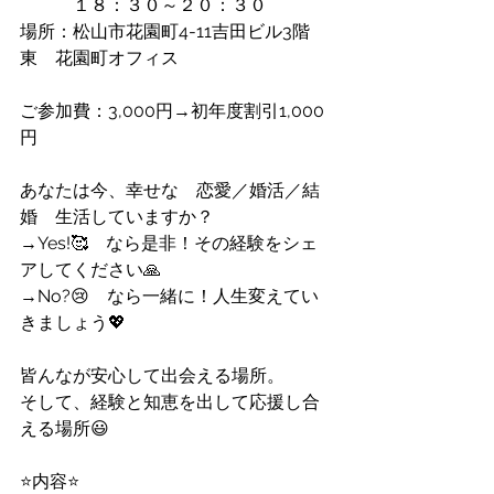
　　　１８：３０～２０：３０
場所：松山市花園町4-11吉田ビル3階
東　花園町オフィス
ご参加費：3,000円→初年度割引1,000
円
あなたは今、幸せな　恋愛／婚活／結
婚　生活していますか？
→Yes!🥰　なら是非！その経験をシェ
アしてください🙏
→No?😢　なら一緒に！人生変えてい
きましょう💖
皆んなが安心して出会える場所。
そして、経験と知恵を出して応援し合
える場所😃
⭐️内容⭐️