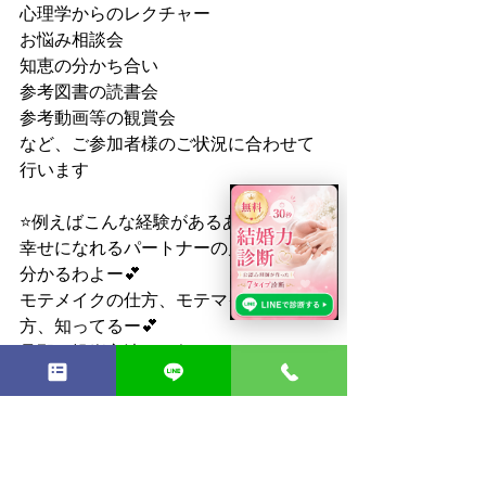
心理学からのレクチャー
お悩み相談会
知恵の分かち合い
参考図書の読書会
参考動画等の観賞会
など、ご参加者様のご状況に合わせて
行います
⭐️例えばこんな経験があるあなたに⭐️
幸せになれるパートナーの見分け方、
分かるわよー💕
モテメイクの仕方、モテマインド高め
方、知ってるー💕
旦那の操縦方法なら任せてー💕
なんてこと、シェアしてみません？
⭐️例えばこんなお悩みのあなたに⭐️
自信の無さからダメになっちゃうんじ
ゃ？！ってネガティブ妄想癖😢