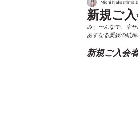
Michi Nakashima
成婚までのロードマップ（プロポ
新規ご入
みぃ〜んなで、幸せ
再婚の婚活
シニアの婚活
あすなる愛媛の結婚
新規ご入会者