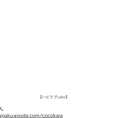
【ハピラブLabo】
ん
aigaku.wixsite.com/cocokara