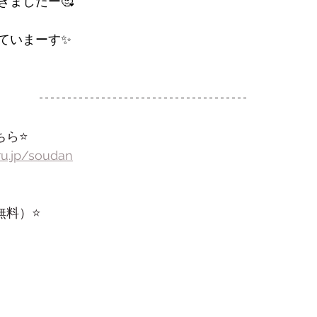
きましたー🥰
ていまーす✨
ら⭐️
ru.jp/soudan
料）⭐️