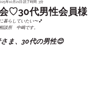
2025年10月21日
読了時間: 3分
ーズ／親挨拶／成婚退会）
30代婚活（男女・悩み別）
会♡30代男性会員様
に暮らしていたい〜🎵
愛媛・松山の婚活（地域×オンライン）
無料相談の前に読
相談所　中嶋です。
さま、30代の男性😊