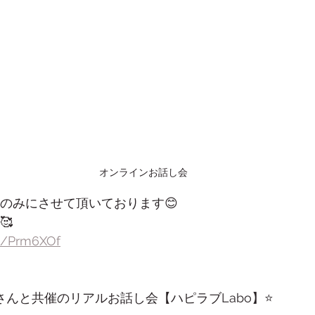
オンラインお話し会
方のみにさせて頂いております😊
🥰
ee/Prm6XOf
さんと共催のリアルお話し会【ハピラブLabo】⭐️