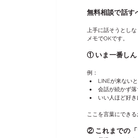
無料相談で話す
上手に話そうとしな
メモでOKです。
① いま一番し
例：
LINEが来ない
会話が続かず落
いい人ほど好き
ここを言葉にできる
② これまでの