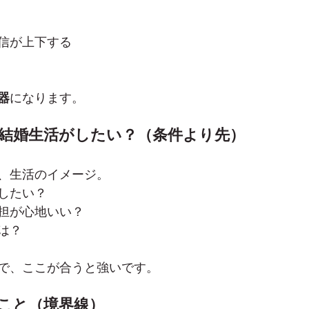
信が上下する
器
になります。
な結婚生活がしたい？（条件より先）
、生活のイメージ。
したい？
担が心地いい？
は？
で、ここが合うと強いです。
なこと（境界線）