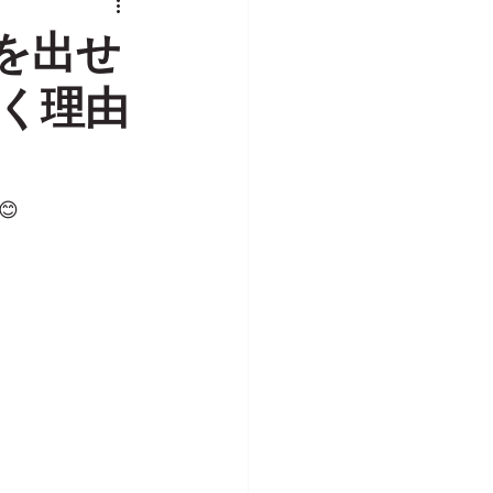
恋愛経験が少ない人の婚活
を出せ
く理由
む（不安解消・向き不向き）
