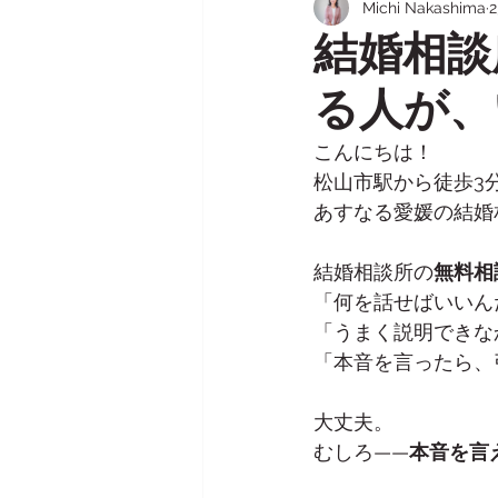
Michi Nakashima
成婚までのロードマップ（プロポ
結婚相談
る人が、
再婚の婚活
シニアの婚活
こんにちは！
松山市駅から徒歩3
あすなる愛媛の結婚
結婚相談所の
無料相
「何を話せばいいん
「うまく説明できな
「本音を言ったら、
大丈夫。
むしろ——
本音を言