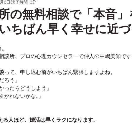
2月6日
読了時間: 6分
ーズ／親挨拶／成婚退会）
30代婚活（男女・悩み別）
所の無料相談で「本音」
いちばん早く幸せに近づ
愛媛・松山の婚活（地域×オンライン）
無料相談の前に読
分。
相談所、プロの心理カウンセラーで仲人の中嶋美知です
談
って、申し込む前がいちばん緊張しますよね。
だろう」
かったらどうしよう」
引かれないかな…」
える人ほど、婚活は早くラクになります。