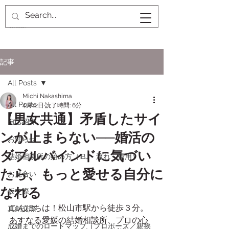
記事
All Posts
Michi Nakashima
All Posts
4月12日
読了時間: 6分
【男女共通】矛盾したサイ
自己紹介
ンが止まらない──婚活の
お知らせ
ダブルバインドに気づい
結婚相談所の始め方（IBJ・流れ・費用）
たら、もっと愛せる自分に
お見合い
なれる
仮交際
こんにちは！松山市駅から徒歩３分。
真剣交際
あすなる愛媛の結婚相談所、プロの心
成婚までのロードマップ（プロポーズ／親挨