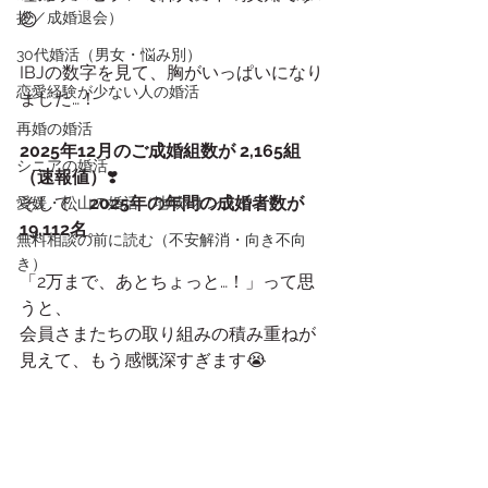
拶／成婚退会）
😊
30代婚活（男女・悩み別）
IBJの数字を見て、胸がいっぱいになり
恋愛経験が少ない人の婚活
ました…！
再婚の婚活
2025年12月のご成婚組数が 2,165組
シニアの婚活
（速報値）
❣️ 
そして、
2025年の年間の成婚者数が 
愛媛・松山の婚活（地域×オンライン）
19,112名
。
無料相談の前に読む（不安解消・向き不向
き）
「2万まで、あとちょっと…！」って思
うと、
会員さまたちの取り組みの積み重ねが
見えて、もう感慨深すぎます😭