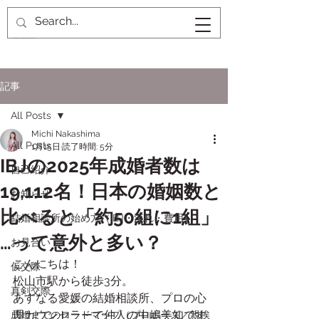
記事
All Posts
Michi Nakashima
All Posts
1月15日
読了時間: 5分
IBJの2025年成婚者数は
自己紹介
19,112名！日本の婚姻数と
お知らせ
比べると「約50組に1組」
結婚相談所の始め方（IBJ・流れ・費用）
…って意外と多い？
お見合い
こんにちは！
仮交際
松山市駅から徒歩3分。
真剣交際
あすなる愛媛の結婚相談所、プロの心
理カウンセラーで仲人の中嶋美知です
成婚までのロードマップ（プロポーズ／親挨