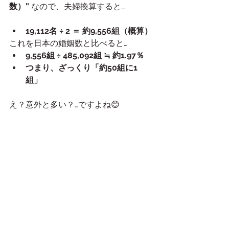
数）”
 なので、夫婦換算すると…
19,112名 ÷ 2 ＝ 約9,556組（概算）
これを日本の婚姻数と比べると…
9,556組 ÷ 485,092組 ≒ 約1.97％
つまり、ざっくり「約50組に1
組」
え？意外と多い？…ですよね😊