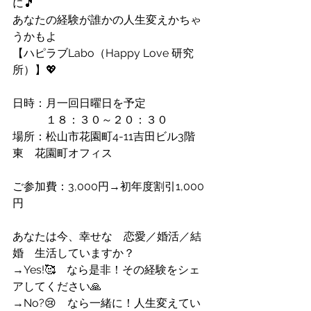
に🎵
あなたの経験が誰かの人生変えかちゃ
うかもよ
【ハピラブLabo（Happy Love 研究
所）】💖
日時：月一回日曜日を予定
　　　１８：３０～２０：３０
場所：松山市花園町4-11吉田ビル3階
東　花園町オフィス
ご参加費：3,000円→初年度割引1,000
円
あなたは今、幸せな　恋愛／婚活／結
婚　生活していますか？
→Yes!🥰　なら是非！その経験をシェ
アしてください🙏
→No?😢　なら一緒に！人生変えてい