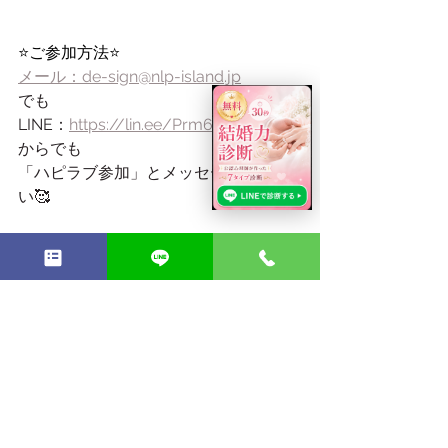
⭐️ご参加方法⭐️
メール：de-sign@nlp-island.jp
でも
LINE：
https://lin.ee/Prm6XOf
からでも
「ハピラブ参加」とメッセージくださ
い🥰
　　　☆☆☆☆☆
あなたがあなたらしくゴキゲンに
一生一緒に過せるパートナを
見つけませんか？