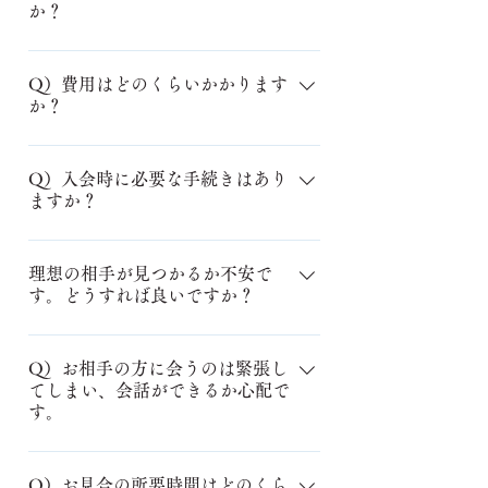
か？
ことはしていません。無料相談はま
証明書類などご不安がないように説
ず「話してみる場」です。ご自身の
明いたします。
A）ほとんどの方が一人でいらっしゃ
ペースで考えていただけます。「今
います。「何を話せばいいか分から
Q）費用はどのくらいかかります
日は話を聞きたいだけ」という方
か？
ない」という方でも大丈夫です。こ
を、これまで何人もお迎えしてきま
ちらからゆっくりお聞きしますの
した。
A）初期費用として入会金44,000円・
で、手ぶらで来ていただいて構いま
登録料11,000円がかかります。月会
Q）入会時に必要な手続きはあり
せん。
ますか？
費はコースにより2種類あります。
6ヶ月活動した場合の目安（成婚料
A）ご入会時に以下の対応をお願いし
除く）： - プレミアムコース：
ています。 ・必要書類のご提出
理想の相手が見つかるか不安で
155,800円 - ナチュラルコースコー
す。どうすれば良いですか？
・プロフィール写真撮影のご予約
ス：121,000円 成婚料は220,000円
（※ご希望の方のみ） ・成婚に向
で、ご成婚退会時のみ発生します。
理想のお相手が見つかるか不安な方
けてステップ確認
活動中は一切かかりません。 詳し
もご安心ください！アプリでの検索
Q）お相手の方に会うのは緊張し
いコース内容はこちらをご覧くださ
てしまい、会話ができるか心配で
に加え、AIによるおすすめやカウン
す。
い。
セラーからのご紹介も行っていま
す。趣味や価値観が合うお相手を一
A）緊張のしすぎや会話が苦手など、
緒に見つけていきましょう。
コミュニケーションの不安がある場
Q）お見合の所要時間はどのくら