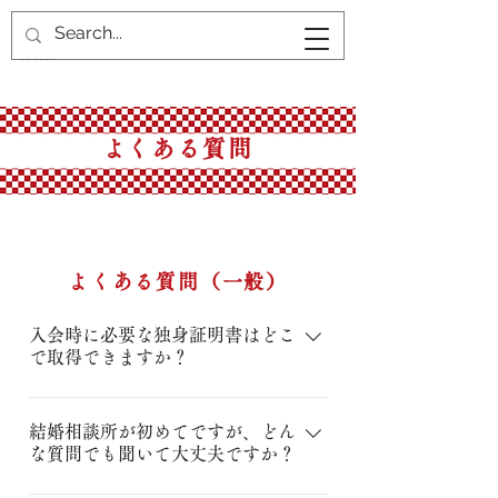
​よくある質問
よくある質問（一般）
入会時に必要な独身証明書はどこ
で取得できますか？
「独身証明書」は、本籍地がある市
区町村で申請して発行してもらえま
結婚相談所が初めてですが、どん
な質問でも聞いて大丈夫ですか？
す。最近では郵送での申請も可能
で、各市町村のホームページに手続