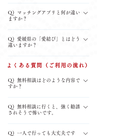
ただけます。松山という地域柄、そ
ンツールも良いものが開発されまし
交際に進まれて、早い方は1か月でプ
A）断られることも婚活の過程のひと
のご不安はよく分かります。個人情
た。 お見合いも、カウンセリング
ロポーズされます。プロポーズまで
つです。仲人が理由を確認し、次の
Q）マッチングアプリと何が違い
報は厳重に管理しており、安心して
も、オンラインでこまめに出来ます
の期間に、これからの仕事・家族・
ますか？
活動に活かすアドバイスをします。
ご相談ください。
ので、まずはご遠慮なくお問い合わ
住まいなどの大切なお話を、二人で
一人で落ち込む必要はありません。
A）大きな違いは「安全性」と「交際
せいただきまして、懸念事項は全て
仲良く擦り合わせていき、人生を共
そこからが仲人の出番です。
中のサポート」です。詳しくはこち
Q）愛媛県の「愛結び」とはどう
解消されてから、ご入会いただけれ
にする関係性を育んでいきます。 こ
違いますか？
らの記事をご覧ください。 → 結婚相
ばと存じます。 オンラインでどこ
こで「こんなこと言ったら嫌われる
談所とマッチングアプリ、どこが違
までサポートできるか、少し不安な
かも？！」と大事な話を躊躇してし
愛結びは出会いの入口として優れて
う？
面もございますでしょう。 入会を
まうと、その後の結婚生活にあまり
よくある質問（ご利用の流れ）
いますが、交際中のサポートは自分
強制することは全くございませんの
良いことがありません。自分の気持
たちで進める必要があります。あす
で、気楽にお声掛けくださいませ。
ちが言えて、相手の気持ちも聴け
なる愛媛は出会いから成婚まで仲人
Q）無料相談はどのような内容で
て、より深く繋がったお二人でいら
すか？
が伴走します。詳しくはこちらの記
れるように、どう切り出せば良いの
事をご覧ください。 → 愛結びと民間
か、心理学を活用したサポートをい
A）婚活の状況やお悩みなどあなたの
結婚相談所の違い
たします。 ご自身では大問題と思っ
お話をよくお伺いしてベストな活動
Q）無料相談に行くと、強く勧誘
されそうで怖いです。
ていても、話してみると全然平気だ
ステップを提案します。あなたに合
ったということもありますので、一
ったサポートも提案させてくださ
A）そのご不安はよく分かります。当
人で悩まれるよりもカウンセラーに
い。 またご入会に際してのサービ
相談所では、その日に決断を求める
Q）一人で行っても大丈夫です
相談してみてください。
ス内容や料金プランや提出が必要な