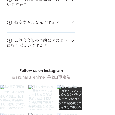
いですか？
合はお教えください。事前のシミュ
レーションや心理学を用いて解消し
A）対面の場合は1時間、オンライン
ておきましょう。
の場合は40分です。その場での連絡
Q）仮交際とはなんですか？
先交換や次回会うお約束はいたしま
せんのでご安心ください。
A）お見合後、お互いにもう一度会っ
てお話ししてみようと思われました
Q）お見合会場の予約はどのよう
に行えばよいですか？
ら、相談所を通じて連絡先を交換、
仮交際となります。この時期には、
A）当相談所にお任せください。対面
他の方とのお見合いも出来ますし、
でのお見合の場合は落ち着いて話せ
複数の方と同時並行で仮交際も可
るカフェの個室を予約いたします。
Follow us on Instagram
能 です。順調にコミュニケーショ
オンラインでのお見合の場合はZoom
#松山市婚活
@asunaru_ehime
ンが取れるよう、時折ご様子を伺い
アドレスをお知らせいたします。
ながら、必要に応じてサポートいた
します。 たくさんの方とお話しして
雰囲気や相性を確かめましょう。