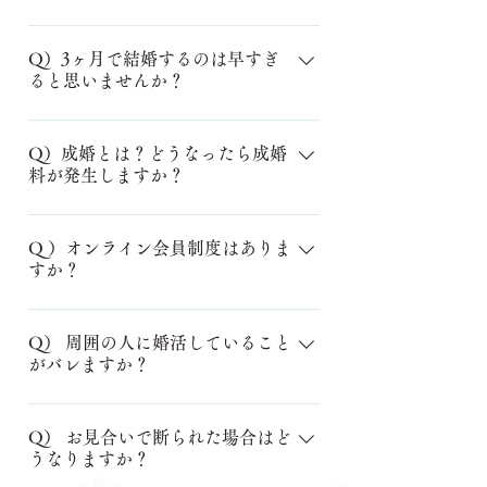
ラーを通じて行い、苗字以外の個人
A）お見合い後、また会ってお話しし
情報はお伝えしません。また、仮交
たいと思われたら仮交際に進みま
Q）3ヶ月で結婚するのは早すぎ
際や本交際に進む際も、直接のやり
ると思いませんか？
す。この時期には、他の方とのお見
取りではなくカウンセラーを通じて
合いも出来ますし、複数の方と同時
進めますので、安心して活動を続け
A）3ヶ月での成婚は早いと感じる方
並行で仮交際も可能です。 知り合い
てくださいね。
も多いですよね。でも、あなたのペ
Q）成婚とは？どうなったら成婚
から、気になる異性に気持ちがアッ
料が発生しますか？
ースで進めていただければ大丈夫で
プした感じと言えば良いでしょう
す。長い交際期間が必要な場合もあ
か。 真剣交際では、結婚を前提とし
A）真剣交際を経てプロポーズし、ご
りますが、当相談所では、無駄な時
たお付き合いが始まります。真剣交
結婚を約束されたお二人が退会のご
Q ）オンライン会員制度はありま
間を過ごさずに幸せな結婚を叶える
際に入りましたら、他の方とのお見
すか？
報告をしてくださる時、それが成婚
お手伝いをしています。仮交際から
合いも仮交際もお断りとなります。
です。おめでとうございます☆☆☆
真剣交際、そして成婚まで、カウン
A) 会員様は、リアル会員様、オン
毎週デートされている方々は、お見
その、ご成婚退会時に、ご成婚料を
セラーがしっかりサポートしますの
ライン会員様と区別することなく、
Q） 周囲の人に婚活していること
合いから2か月程度で真剣交際に進ま
いただいております。
で、安心して進んでくださいね。
がバレますか？
変わらぬサポートで、応援させてい
れます。 お相手の方と歩調を合わせ
ただいております。 実際にお会い
ることが、真剣交際へ上手く進むポ
A）他の会員様と顔を合わせることは
させて頂きますと、当社の雰囲気が
イントなので、カウンセラーと状況
ありません。ご家族やご友人への開
Q） お見合いで断られた場合はど
より伝わりやすく、ご信頼度も高ま
やお気持ちを共有しながら、タイミ
うなりますか？
示はご自身のタイミングで決めてい
るとは思いますが、近年はオンライ
ングを見極めていきましょう。 真剣