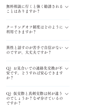
もちろんです！どんなことでもお気
きが詳しく記載されています。安心
軽にご質問ください。無料相談フォ
無料相談に行くと強く勧誘される
して活動していただくために、入会
ことはありますか？
ームからご予約いただけますので、
時には必ずご提出をお願いしていま
安心してご利用くださいね。
す。
ご安心ください！信頼を大切にして
いるため、強引な勧誘は一切行いま
クーリングオフ制度はどのように
利用できますか？
せん。無料相談では、ご希望条件に
合うお相手がどれくらいいるか簡易
はい、もちろんご利用いただけま
検索で確認できます。その上で、当
す！入会申込契約書をいただいた日
異性と話すのが苦手で自信がない
相談所のサポート内容をご説明させ
のですが、大丈夫ですか？
を含む8日間以内であれば、どのよう
ていただきますので、安心してお越
な理由でも無条件で契約を解除する
しくださいね。
もちろん大丈夫です！お相手の考え
ことが可能です。安心してご検討く
や想いを知りたい、そして自分の気
Q）お見合いでの連絡先交換が不
ださいね。
安です。どうすれば安心できます
持ちも伝えたいというお気持ちがあ
か？
れば問題ありません。当相談所で
は、コミュニケーション心理学を活
A）お見合いでの連絡先交換に不安を
用して、苦手意識を軽くする方法を
感じる方も多いですが、当相談所で
Q）仮交際と真剣交際は何が違う
お伝えします。カウンセリングで一
のでしょうか？なぜ分けているの
は安心していただける仕組みを整え
緒に解消していきましょう。
ですか？
ています。連絡先の交換はカウンセ