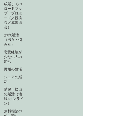
成婚までの
ロードマッ
プ（プロポ
ーズ／親挨
拶／成婚退
会）
30代婚活
（男女・悩
み別）
恋愛経験が
少ない人の
婚活
再婚の婚活
シニアの婚
活
愛媛・松山
の婚活（地
域×オンライ
ン）
無料相談の
前に読む