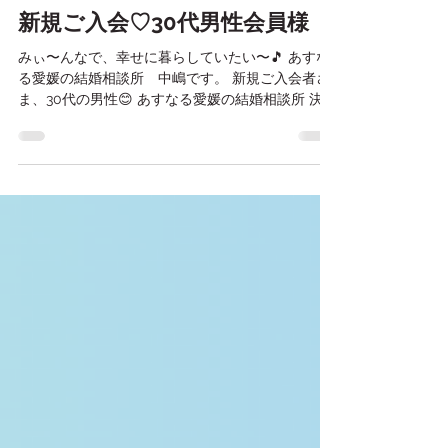
2025年10月21日
読了時間: 3分
新規ご入会♡30代男性会員様
みぃ〜んなで、幸せに暮らしていたい〜🎵 あすな
る愛媛の結婚相談所 中嶋です。 新規ご入会者さ
ま、30代の男性😊 あすなる愛媛の結婚相談所 決断
早い！ いつもゴキゲン🎵 なぜなら考えがシンプ
ル！！ なんでシンプルに考えられるかと言うと、
賢いから！！！ あすなる愛媛の結婚相談所 しかも
奥様ファースト💕 「奥さんが幸せにいてくれた
ら、それで良いんです」 のシンプルな一言に凝縮
されてますー😆 他にもお勧めポイントはたくさん
あります。 その中でも私が一番キュンキュンした
一言を ご紹介させていただきましたー🥰 お申し込
みお待ちしていまーす✨ ⭐️婚活無料相談はこちら⭐️
https://www.asunaru.jp/soudan ⭐️ズームお話し会
（無料）⭐️ オンラインお話し会 公式LINEご登録の
方のみにさせて頂いております😊 LINEご登録くだ
さい🥰 LINE： https://lin.ee/Prm6XOf ⭐️ココカラ
ダイガクさんと共催のリアルお話し会【ハピラブ