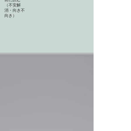
（不安解
消・向き不
向き）